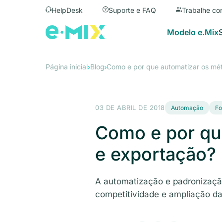
HelpDesk
Suporte e FAQ
Trabalhe co
Modelo e.Mix
Página inicial
Blog
Como e por que automatizar os mé
03 DE ABRIL DE 2018
Automação
Fo
Como e por qu
e exportação?
A automatização e padronizaçã
competitividade e ampliação da