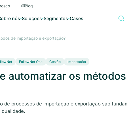
nosco
Blog
Sobre nós
Soluções
Segmentos
Cases
todos de importação e exportação?
llowNet
FollowNet One
Gestão
Importação
e automatizar os métodos
o de processos de importação e exportação são fundam
 qualidade.