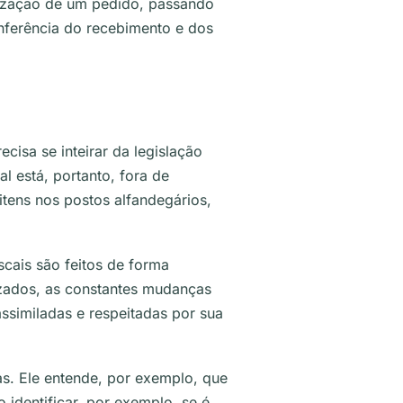
lização de um pedido, passando
onferência do recebimento e dos
ecisa se inteirar da legislação
l está, portanto, fora de
tens nos postos alfandegários,
scais são feitos de forma
izados, as constantes mudanças
assimiladas e respeitadas por sua
as.
Ele entende, por exemplo, que
 identificar, por exemplo, se é