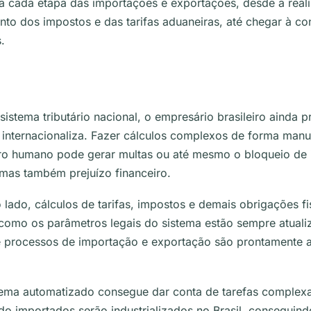
a cada etapa das importações e exportações, desde a rea
nto dos impostos e das tarifas aduaneiras, até chegar à c
.
stema tributário nacional, o empresário brasileiro ainda pr
 internacionaliza. Fazer cálculos complexos de forma manua
ro humano pode gerar multas ou até mesmo o bloqueio de i
mas também prejuízo financeiro.
 lado, cálculos de tarifas, impostos e demais obrigações fi
 como os parâmetros legais do sistema estão sempre atual
obre processos de importação e exportação são prontamente 
stema automatizado consegue dar conta de tarefas complex
o importados serão industrializados no Brasil, conseguindo