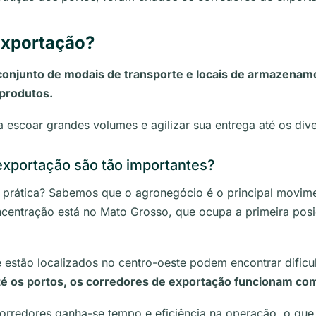
Exportação?
conjunto de modais de transporte e locais de armazena
 produtos.
a escoar grandes volumes e agilizar sua entrega até os div
exportação são tão importantes?
a prática? Sabemos que o agronegócio é o principal movim
ncentração está no Mato Grosso, que ocupa a primeira pos
estão localizados no centro-oeste podem encontrar dific
até os portos, os corredores de exportação funcionam co
rredores ganha-se tempo e eficiência na operação, o qu