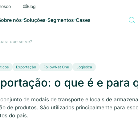
nosco
Blog
Sobre nós
Soluções
Segmentos
Cases
 para que serve?
sticos
Exportação
FollowNet One
Logística
portação: o que é e para 
 conjunto de modais de transporte e locais de armaze
ão de produtos. São utilizados principalmente para esco
tos do país.