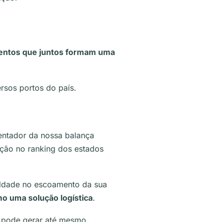
mentos que juntos formam uma
ersos portos do país.
entador da nossa balança
ição no ranking dos estados
uldade no escoamento da sua
mo uma solução logística
.
e pode gerar até mesmo