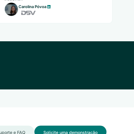
Carolina Póvoa
uporte e FAQ
Solicite uma demonstração