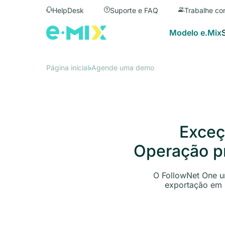
HelpDesk
Suporte e FAQ
Trabalhe co
Modelo e.Mix
Página inicial
Agende uma demo
Exceç
Operação pr
O FollowNet One un
exportação em 