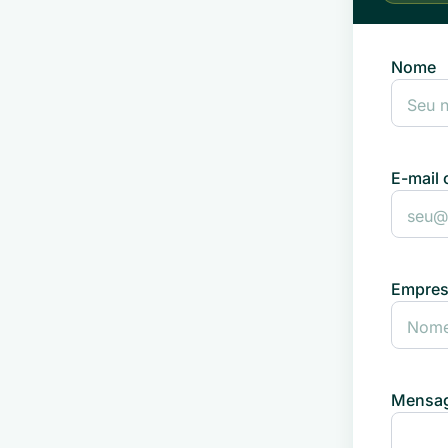
Nome
E-mail 
Empre
Mensag