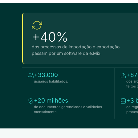
+40%
dos processos de importação e exportação
passam por um software da e.Mix.
+33.000
+8
usuários habilitados.
dos ar
feitos
+20 milhões
+3 b
de documentos gerenciados e validados
de reg
mensalmente.
proces