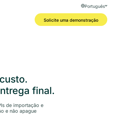
Português
Solicite uma demonstração
custo.
trega final.
PIs de importação e
ão e não apague