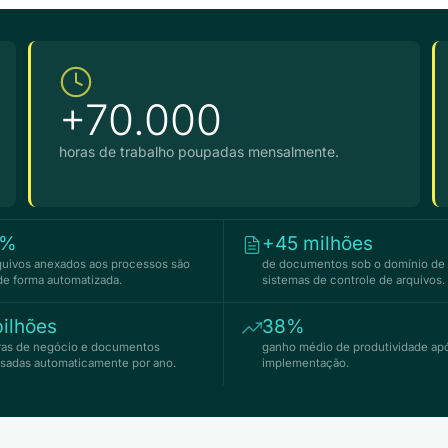
+70.000
horas de trabalho poupadas mensalmente.
7%
+45 milhões
quivos anexados aos processos são
de documentos sob o domínio de
 de forma automatizada.
sistemas de controle de arquivos.
ilhões
38%
ras de negócio e documentos
ganho médio de produtividade ap
sadas automaticamente por ano.
implementação.