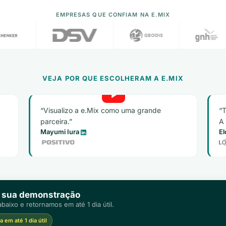
EMPRESAS QUE CONFIAM NA E.MIX
VEJA POR QUE ESCOLHERAM A E.MIX
Visualizo a e.Mix como uma grande
T
parceira.
A 
Mayumi Iura
El
 sua demonstração
baixo e retornamos em até 1 dia útil.
 em até 1 dia útil