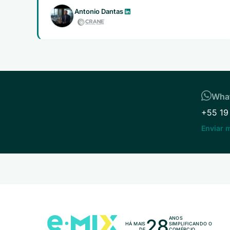
Antonio Dantas
Wha
+55 19
Enviar
28
ANOS
HÁ MAIS
SIMPLIFICANDO O
DE
COMÉRCIO