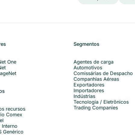
res
Segmentos
Net One
Agentes de carga
Net
Automotivos
ageNet
Comissárias de Despacho
Companhias Aéreas
Exportadores
Importadores
os
Indústrias
Tecnologia / Eletrônicos
Trading Companies
os recursos
rio Comex
el
 Interno
S Genérico