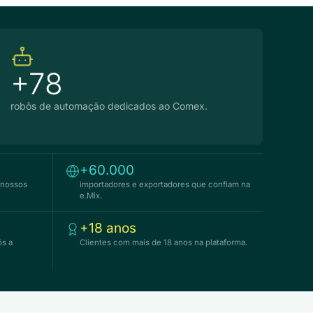
+78
robôs de automação dedicados ao Comex.
+60.000
 nossos
importadores e exportadores que confiam na
e.Mix.
+18 anos
ós a
Clientes com mais de 18 anos na plataforma.