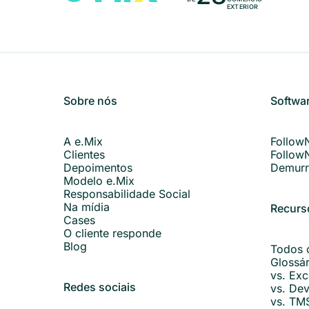
EXTERIOR
Sobre nós
Softwa
A e.Mix
Follow
Clientes
Follow
Depoimentos
Demurr
Modelo e.Mix
Responsabilidade Social
Na mídia
Recurs
Cases
O cliente responde
Blog
Todos 
Glossá
vs. Exc
Redes sociais
vs. Dev
vs. TM