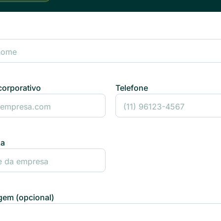
corporativo
Telefone
sa
em (opcional)