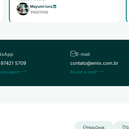
Mayumi Iura
tsApp
E-mail
 97421 5709
contato@emix.com.br
 mensagem
Enviar e-mail
HelpDesk
S