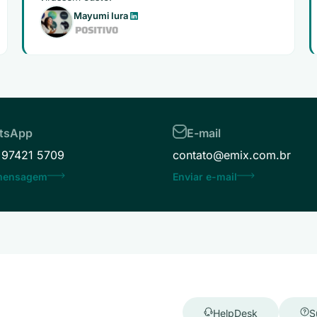
Mayumi Iura
tsApp
E-mail
 97421 5709
contato@emix.com.br
 mensagem
Enviar e-mail
HelpDesk
S