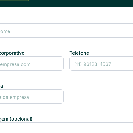
corporativo
Telefone
sa
em (opcional)