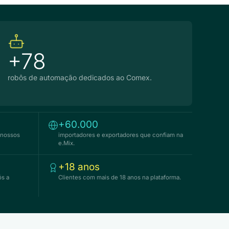
+78
robôs de automação dedicados ao Comex.
+60.000
 nossos
importadores e exportadores que confiam na
e.Mix.
+18 anos
ós a
Clientes com mais de 18 anos na plataforma.