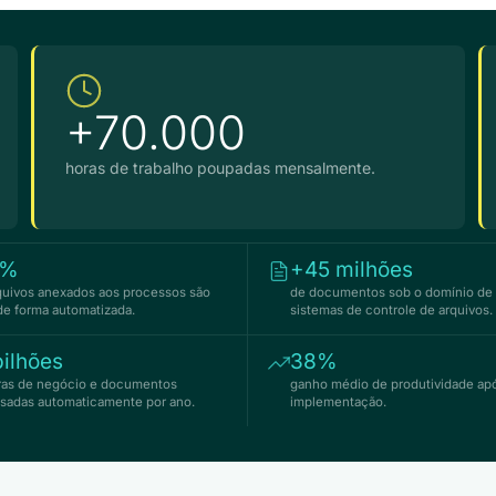
+70.000
horas de trabalho poupadas mensalmente.
7%
+45 milhões
quivos anexados aos processos são
de documentos sob o domínio de
 de forma automatizada.
sistemas de controle de arquivos.
ilhões
38%
ras de negócio e documentos
ganho médio de produtividade ap
sadas automaticamente por ano.
implementação.