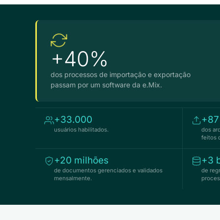
+40%
dos processos de importação e exportação
passam por um software da e.Mix.
+33.000
+8
usuários habilitados.
dos ar
feitos
+20 milhões
+3 b
de documentos gerenciados e validados
de reg
mensalmente.
proces