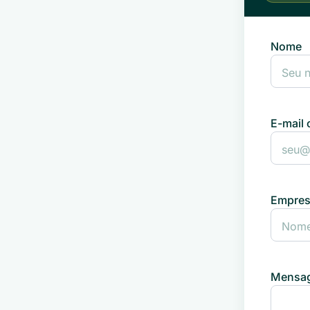
Nome
E-mail 
Empre
Mensag