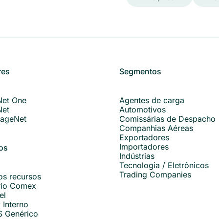
res
Segmentos
Net One
Agentes de carga
Net
Automotivos
ageNet
Comissárias de Despacho
Companhias Aéreas
Exportadores
Importadores
os
Indústrias
Tecnologia / Eletrônicos
Trading Companies
os recursos
rio Comex
el
 Interno
S Genérico