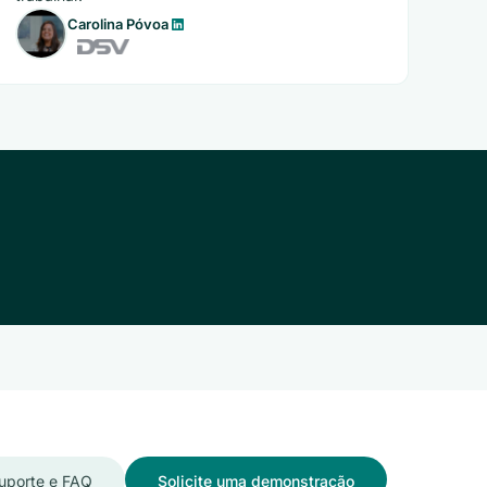
Carolina Póvoa
uporte e FAQ
Solicite uma demonstração