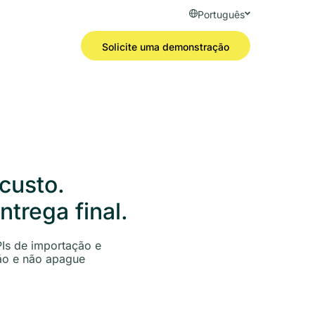
Português
Solicite uma demonstração
custo.
trega final.
PIs de importação e
ão e não apague