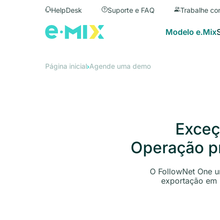
HelpDesk
Suporte e FAQ
Trabalhe co
Modelo e.Mix
Página inicial
Agende uma demo
Exceç
Operação pr
O FollowNet One un
exportação em 