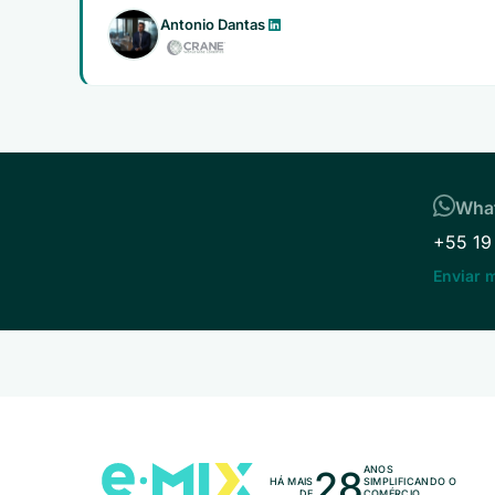
Antonio Dantas
Wha
+55 19
Enviar
28
ANOS
HÁ MAIS
SIMPLIFICANDO O
DE
COMÉRCIO