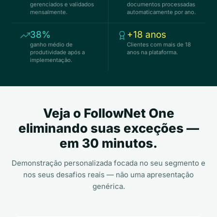
gerenciados e validados
documentos processadas
mensalmente.
automaticamente por ano.
38%
+18 anos
ganho médio de
Clientes com mais de 18
produtividade após a
anos na plataforma.
implementação.
Veja o FollowNet One
eliminando suas exceções —
em 30 minutos.
Demonstração personalizada focada no seu segmento e
nos seus desafios reais — não uma apresentação
genérica.