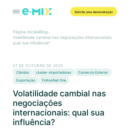
Solicite uma demonstração
Página inicial
Blog
Volatilidade cambial nas negociações internacionais:
qual sua influência?
27 DE OUTUBRO DE 2023
Câmbio
cluster-importadores
Comércio Exterior
Exportação
FollowNet One
Volatilidade cambial nas
negociações
internacionais: qual sua
influência?