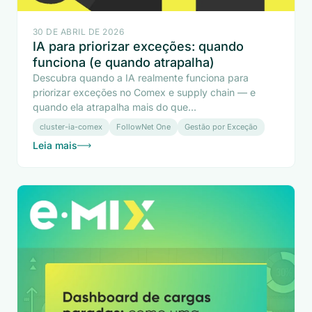
30 DE ABRIL DE 2026
IA para priorizar exceções: quando
funciona (e quando atrapalha)
Descubra quando a IA realmente funciona para
priorizar exceções no Comex e supply chain — e
quando ela atrapalha mais do que...
cluster-ia-comex
FollowNet One
Gestão por Exceção
Leia mais