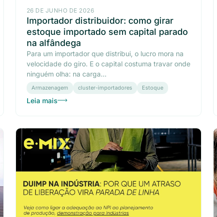
26 DE JUNHO DE 2026
Importador distribuidor: como girar
estoque importado sem capital parado
na alfândega
Para um importador que distribui, o lucro mora na
velocidade do giro. E o capital costuma travar onde
ninguém olha: na carga...
Armazenagem
cluster-importadores
Estoque
Leia mais