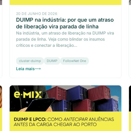
20 DE JUNHO DE 2026
DUIMP na indústria: por que um atraso
de liberação vira parada de linha
Na indústria, um atraso de liberação na DUIMP vira
parada de linha. Veja como blindar os insumos
críticos e conectar a liberação...
cluster-duimp
DUIMP
FollowNet One
Leia mais