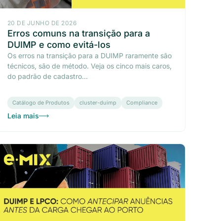
20 DE JUNHO DE 2026
Erros comuns na transição para a
DUIMP e como evitá-los
Os erros na transição para a DUIMP raramente são
técnicos, são de método. Veja os cinco mais caros,
do padrão de cadastro...
Catálogo de Produtos
cluster-duimp
Compliance
Leia mais