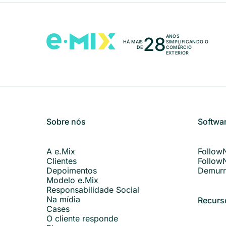
28
ANOS
HÁ MAIS
SIMPLIFICANDO O
DE
COMÉRCIO
EXTERIOR
Sobre nós
Softwa
A e.Mix
Follow
Clientes
Follow
Depoimentos
Demurr
Modelo e.Mix
Responsabilidade Social
Na mídia
Recurs
Cases
O cliente responde