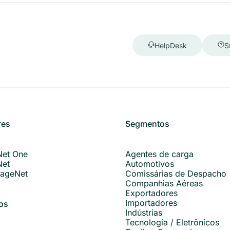
HelpDesk
S
res
Segmentos
Net One
Agentes de carga
Net
Automotivos
ageNet
Comissárias de Despacho
Companhias Aéreas
Exportadores
Importadores
os
Indústrias
Tecnologia / Eletrônicos