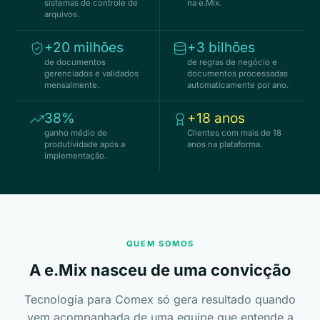
sistemas de controle de
na e.Mix.
arquivos.
+20 milhões
+3 bilhões
de documentos
de regras de negócio e
gerenciados e validados
documentos processadas
mensalmente.
automaticamente por ano.
38%
+18 anos
ganho médio de
Clientes com mais de 18
produtividade após a
anos na plataforma.
implementação.
QUEM SOMOS
A e.Mix nasceu de uma convicção
Tecnologia para Comex só gera resultado quando
vem acompanhada de uma equipe que entende a