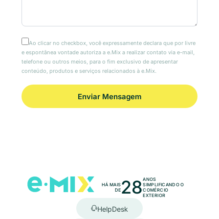
Ao clicar no checkbox, você expressamente declara que por livre
e espontânea vontade autoriza a e.Mix a realizar contato via e-mail,
telefone ou outros meios, para o fim exclusivo de apresentar
conteúdo, produtos e serviços relacionados à e.Mix.
28
ANOS
HÁ MAIS
SIMPLIFICANDO O
DE
COMÉRCIO
EXTERIOR
HelpDesk