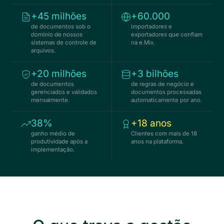
+45 milhões
+60.000
de documentos sob o
importadores e
domínio de nossos
exportadores que confiam
sistemas de controle de
na e.Mix.
arquivos.
+20 milhões
+3 bilhões
de documentos
de regras de negócio e
gerenciados e validados
documentos processadas
mensalmente.
automaticamente por ano.
38%
+18 anos
ganho médio de
Clientes com mais de 18
produtividade após a
anos na plataforma.
implementação.