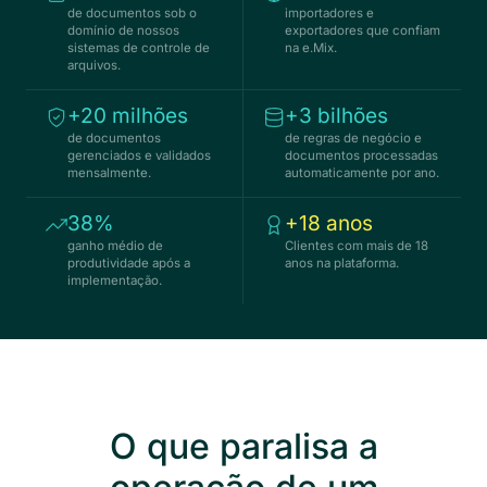
de documentos sob o
importadores e
domínio de nossos
exportadores que confiam
sistemas de controle de
na e.Mix.
arquivos.
+20 milhões
+3 bilhões
de documentos
de regras de negócio e
gerenciados e validados
documentos processadas
mensalmente.
automaticamente por ano.
38%
+18 anos
ganho médio de
Clientes com mais de 18
produtividade após a
anos na plataforma.
implementação.
O que paralisa a