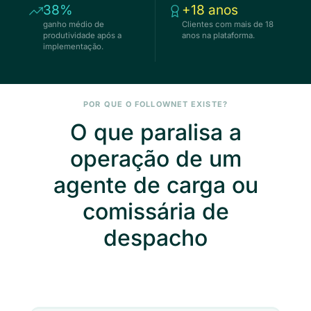
38%
+18 anos
ganho médio de
Clientes com mais de 18
produtividade após a
anos na plataforma.
implementação.
POR QUE O FOLLOWNET EXISTE?
O que paralisa a
operação de um
agente de carga ou
comissária de
despacho