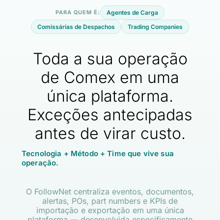
PARA QUEM É:
Agentes de Carga
Comissárias de Despachos
Trading Companies
Toda a sua operação
de Comex em uma
única plataforma.
Exceções antecipadas
antes de virar custo.
Tecnologia + Método + Time que vive sua
operação.
O FollowNet centraliza eventos, documentos,
alertas, POs, part numbers e KPIs de
importação e exportação em uma única
plataforma — desenvolvida especificamente