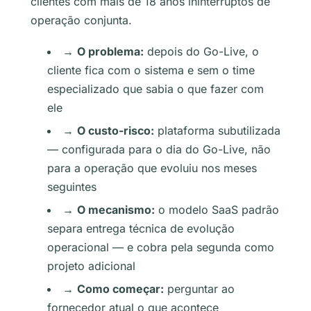
clientes com mais de 18 anos ininterruptos de
operação conjunta.
→
O problema:
depois do Go-Live, o
cliente fica com o sistema e sem o time
especializado que sabia o que fazer com
ele
→
O custo-risco:
plataforma subutilizada
— configurada para o dia do Go-Live, não
para a operação que evoluiu nos meses
seguintes
→
O mecanismo:
o modelo SaaS padrão
separa entrega técnica de evolução
operacional — e cobra pela segunda como
projeto adicional
→
Como começar:
perguntar ao
fornecedor atual o que acontece