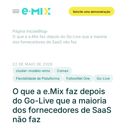
Solicite uma demonstração
Página inicial
Blog
O que a e.Mix faz depois do Go-Live que a maioria
dos fornecedores de SaaS não faz
22 DE MAIO DE 2026
cluster-modelo-emix
Comex
Flexibilidade de Plataforma
FollowNet One
Go-Live
O que a e.Mix faz depois
do Go-Live que a maioria
dos fornecedores de SaaS
não faz