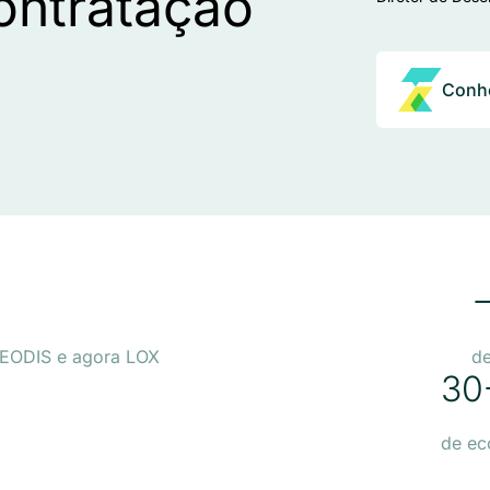
ontratação
Conhe
 GEODIS e agora LOX
de
30
de ec