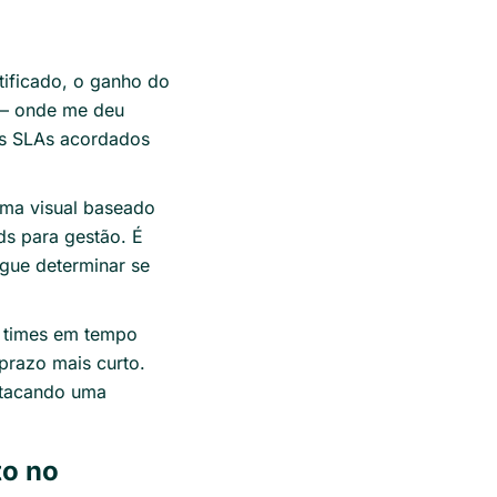
tificado, o ganho do
 — onde me deu
 os SLAs acordados
tema visual baseado
s para gestão. É
egue determinar se
e times em tempo
prazo mais curto.
 atacando uma
to no