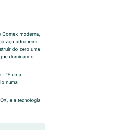
de Comex moderna,
mbaraço aduaneiro
struir do zero uma
s que dominam o
i. “
É uma
aio numa
LOX, e a tecnologia