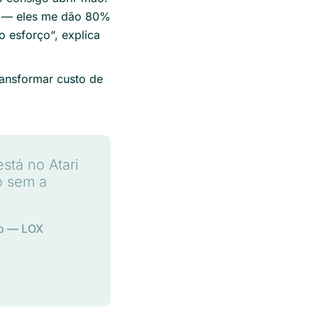
as — eles me dão 80%
o esforço
“, explica
ansformar custo de
stá no Atari
o sem a
ro — LOX