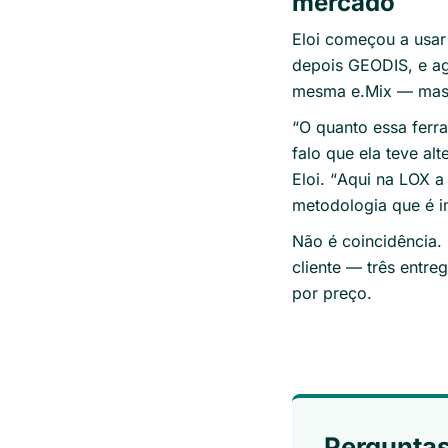
mercado
Eloi começou a usar 
depois GEODIS, e ag
mesma e.Mix — mas e
“
O quanto essa ferra
falo que ela teve al
Eloi. “
Aqui na LOX a 
metodologia que é i
Não é coincidência.
cliente — três entr
por preço.
Perguntas