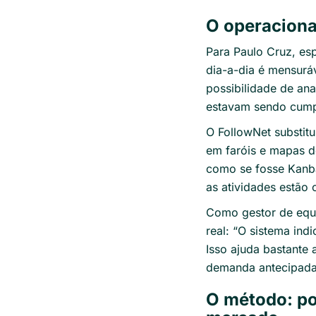
O operaciona
Para Paulo Cruz, es
dia-a-dia é mensuráv
possibilidade de ana
estavam sendo cump
O FollowNet substitu
em faróis e mapas de
como se fosse Kanba
as atividades estão
Como gestor de equi
real: “
O sistema ind
Isso ajuda bastante 
demanda antecipada 
O método: po