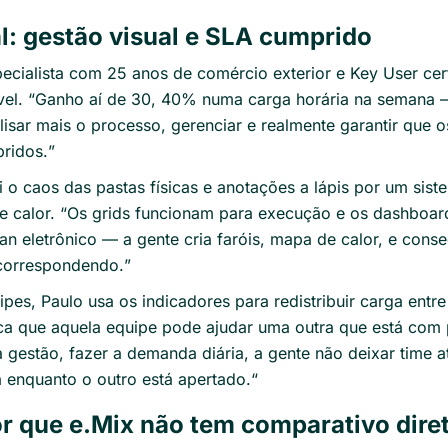
l: gestão visual e SLA cumprido
pecialista com 25 anos de comércio exterior e Key User cer
el. “
Ganho aí de 30, 40% numa carga horária na semana
lisar mais o processo, gerenciar e realmente garantir que
ridos.
”
i o caos das pastas físicas e anotações a lápis por um sis
 calor. “
Os grids funcionam para execução e os dashboard
n eletrônico — a gente cria faróis, mapa de calor, e cons
 correspondendo.
”
pes, Paulo usa os indicadores para redistribuir carga entr
ica que aquela equipe pode ajudar uma outra que está com 
a gestão, fazer a demanda diária, a gente não deixar time
enquanto o outro está apertado.
“
r que e.Mix não tem comparativo dire