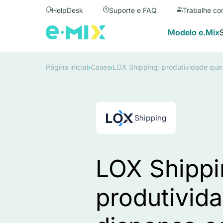
HelpDesk
Suporte e FAQ
Trabalhe co
Modelo e.Mix
Página inicial
Cases
LOX Shipping: produtividade que
LOX Shippi
produtivid