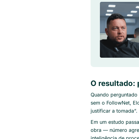
O resultado:
Quando perguntado q
sem o FollowNet, Eloi
justificar a tomada
“.
Em um estudo passa
obra — número agres
inteligência de pro