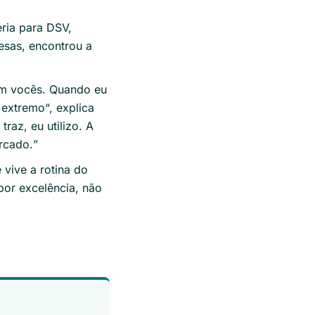
eria para DSV,
esas, encontrou a
com vocês. Quando eu
u extremo
“, explica
raz, eu utilizo. A
rcado.
”
vive a rotina do
por excelência, não