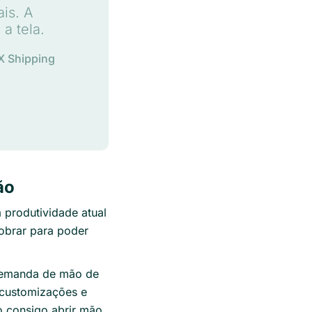
is. A
a tela.
X Shipping
ão
 produtividade atual
obrar para poder
demanda de mão de
 customizações e
 consigo abrir mão.