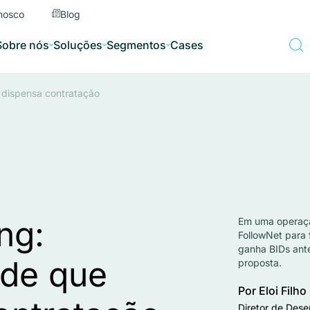
nosco
Blog
Sobre nós
Soluções
Segmentos
Cases
 dispensa contratação
ng:
Em uma operaçã
FollowNet para
ganha BIDs ant
ade que
proposta.
Por Eloi Filho
Diretor de Des