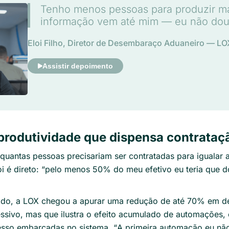
Tenho menos pessoas para produzir ma
informação vem até mim — eu não dou 
Eloi Filho, Diretor de Desembaraço Aduaneiro — LO
Assistir depoimento
 produtividade que dispensa contrataç
uantas pessoas precisariam ser contratadas para igualar a
 é direto: “
pelo menos 50% do meu efetivo eu teria que d
do, a LOX chegou a apurar uma redução de até 70% em 
sivo, mas que ilustra o efeito acumulado de automações,
cesso embarcadas no sistema. “
A primeira automação eu não