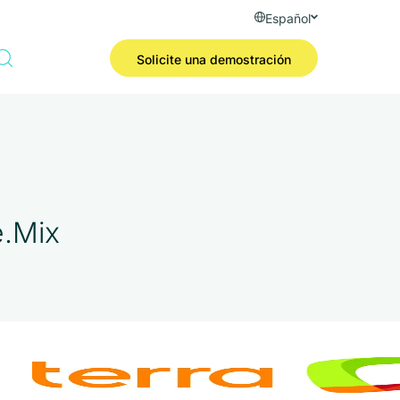
Español
Solicite una demostración
e.Mix