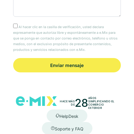
Al hacer clic en la casilla de verificación, usted declara
expresamente que autoriza libre y espontáneamente a e.Mix para
que se ponga en contacto por correo electrónico, teléfono u otros
medios, con el exclusivo propósito de presentarle contenidos,
productos y servicios relacionados con e.Mix.
28
AÑOS
HACE MÁS
SIMPLIFICANDO EL
DE
COMERCIO
EXTERIOR
HelpDesk
Soporte y FAQ