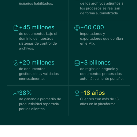
usuarios habilitados.
de los archivos adjuntos a
los procesos se realizan
de forma automatizada.
+45 millones
+60.000
de documentos bajo el
importadores y
dominio de nuestros
exportadores que confían
sistemas de control de
en e.Mix.
archivos.
+20 millones
+3 billones
de documentos
de reglas de negocio y
gestionados y validados
documentos procesados
mensualmente.
automáticamente por año.
38%
+18 años
de ganancia promedio de
Clientes con más de 18
productividad reportada
años en la plataforma.
por los clientes.