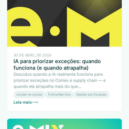
30 DE ABRIL DE 2026
IA para priorizar exceções: quando
funciona (e quando atrapalha)
Descubra quando a IA realmente funciona para
priorizar exceções no Comex e supply chain — e
quando ela atrapalha mais do que...
cluster-ia-comex
FollowNet One
Gestão por Exceção
Leia mais