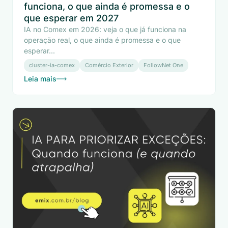
funciona, o que ainda é promessa e o
que esperar em 2027
IA no Comex em 2026: veja o que já funciona na
operação real, o que ainda é promessa e o que
esperar...
cluster-ia-comex
Comércio Exterior
FollowNet One
Leia mais