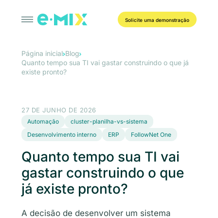
Solicite uma demonstração
Página inicial
Blog
Quanto tempo sua TI vai gastar construindo o que já
existe pronto?
27 DE JUNHO DE 2026
Automação
cluster-planilha-vs-sistema
Desenvolvimento interno
ERP
FollowNet One
Quanto tempo sua TI vai
gastar construindo o que
já existe pronto?
A decisão de desenvolver um sistema