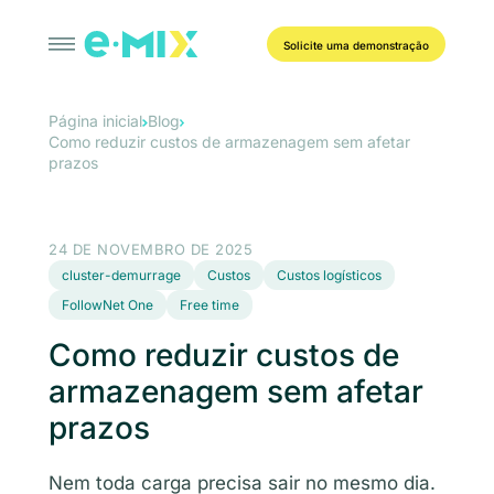
Solicite uma demonstração
Página inicial
Blog
Como reduzir custos de armazenagem sem afetar
prazos
24 DE NOVEMBRO DE 2025
cluster-demurrage
Custos
Custos logísticos
FollowNet One
Free time
Como reduzir custos de
armazenagem sem afetar
prazos
Nem toda carga precisa sair no mesmo dia.