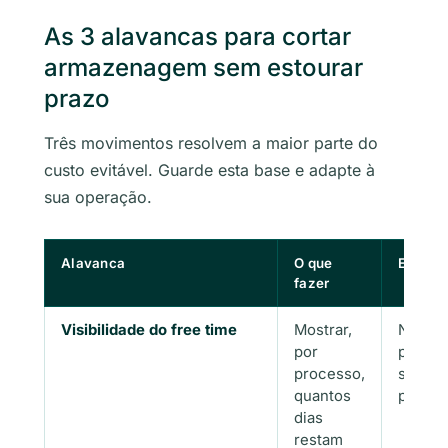
As 3 alavancas para cortar
armazenagem sem estourar
prazo
Três movimentos resolvem a maior parte do
custo evitável. Guarde esta base e adapte à
sua operação.
Alavanca
O que
Efeito
fazer
Visibilidade do free time
Mostrar,
Ningu
por
pego d
processo,
surpre
quantos
pela fa
dias
restam