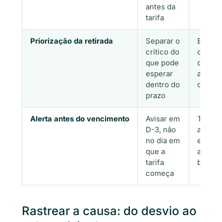
antes da
tarifa
Priorização da retirada
Separar o
Esforç
crítico do
concen
que pode
onde o
esperar
atraso 
dentro do
custo
prazo
Alerta antes do vencimento
Avisar em
Tempo
D-3, não
agir
no dia em
enqua
que a
ainda 
tarifa
barato
começa
Rastrear a causa: do desvio ao