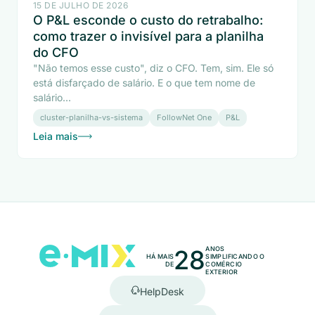
15 DE JULHO DE 2026
O P&L esconde o custo do retrabalho:
como trazer o invisível para a planilha
do CFO
"Não temos esse custo", diz o CFO. Tem, sim. Ele só
está disfarçado de salário. E o que tem nome de
salário...
cluster-planilha-vs-sistema
FollowNet One
P&L
Leia mais
28
ANOS
HÁ MAIS
SIMPLIFICANDO O
DE
COMÉRCIO
EXTERIOR
HelpDesk