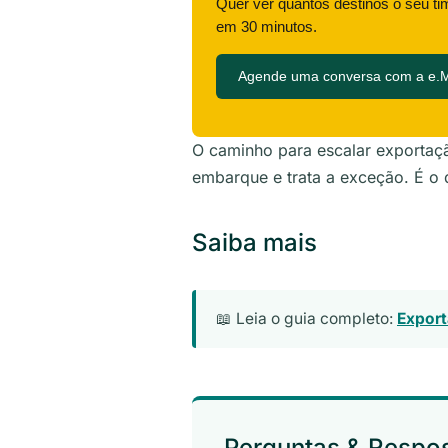
Quer ver quantos destinos o seu ti
em 30 minutos.
Agende uma conversa com a e.
O caminho para escalar exportaç
embarque e trata a exceção. É o
Saiba mais
📖 Leia o guia completo:
Export
Perguntas & Respo