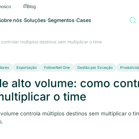
nosco
Blog
Sobre nós
Soluções
Segmentos
Cases
ontrolar múltiplos destinos sem multiplicar o time
dores
Exportação
FollowNet One
Gestão por Exceção
Produtivid
e alto volume: como contr
ultiplicar o time
 volume controla múltiplos destinos sem multiplicar o 
o.