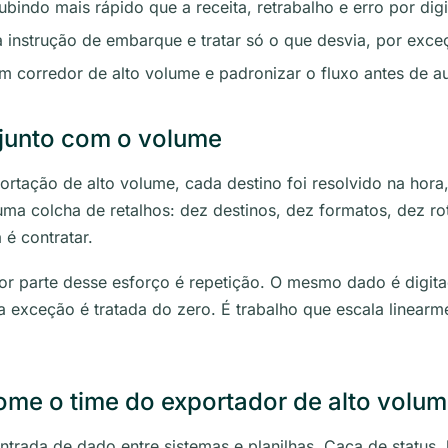
bindo mais rápido que a receita, retrabalho e erro por digi
 instrução de embarque e tratar só o que desvia, por exce
m corredor de alto volume e padronizar o fluxo antes de au
 junto com o volume
rtação de alto volume, cada destino foi resolvido na hor
uma colcha de retalhos: dez destinos, dez formatos, dez r
 é contratar.
r parte desse esforço é repetição. O mesmo dado é digita
a exceção é tratada do zero. É trabalho que escala linea
me o time do exportador de alto volu
ntrada de dado entre sistemas e planilhas. Caça de status,