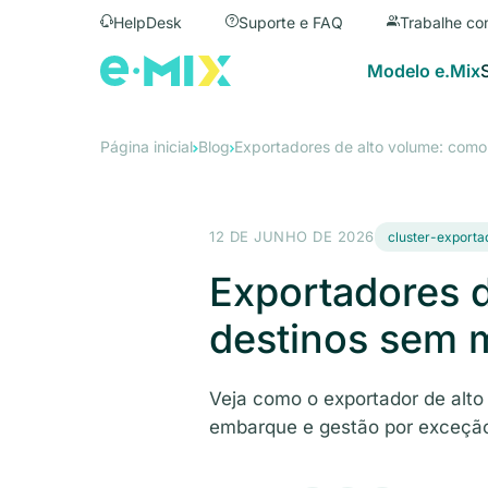
HelpDesk
Suporte e FAQ
Trabalhe co
Modelo e.Mix
Página inicial
Blog
Exportadores de alto volume: como c
12 DE JUNHO DE 2026
cluster-exporta
Exportadores d
destinos sem m
Veja como o exportador de alto
embarque e gestão por exceçã