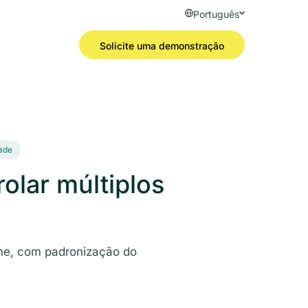
Português
Solicite uma demonstração
ade
olar múltiplos
time, com padronização do