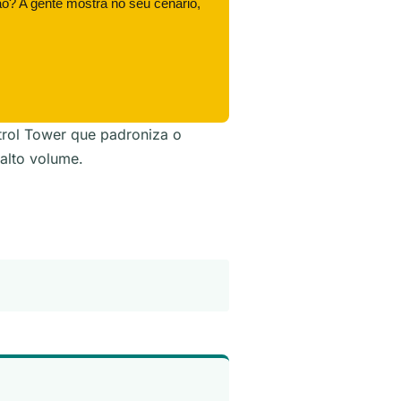
ão? A gente mostra no seu cenário,
trol Tower que padroniza o
alto volume.