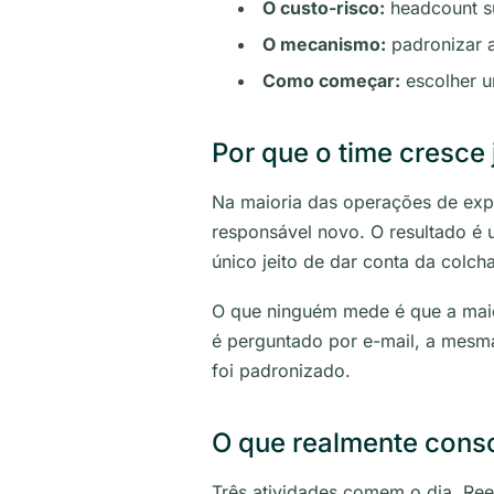
O custo-risco:
headcount su
O mecanismo:
padronizar a
Como começar:
escolher u
Por que o time cresce
Na maioria das operações de expo
responsável novo. O resultado é 
único jeito de dar conta da colcha
O que ninguém mede é que a maio
é perguntado por e-mail, a mesm
foi padronizado.
O que realmente conso
Três atividades comem o dia. Ree