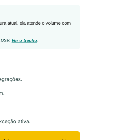
tura atual, ela atende o volume com
, DSV.
Ver o trecho
.
egrações.
m.
xceção ativa.