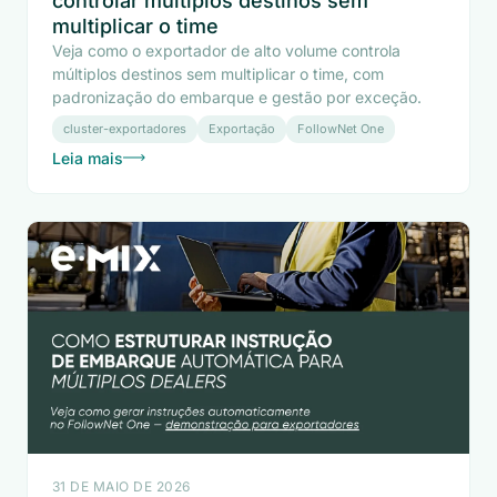
controlar múltiplos destinos sem
multiplicar o time
Veja como o exportador de alto volume controla
múltiplos destinos sem multiplicar o time, com
padronização do embarque e gestão por exceção.
cluster-exportadores
Exportação
FollowNet One
Leia mais
31 DE MAIO DE 2026