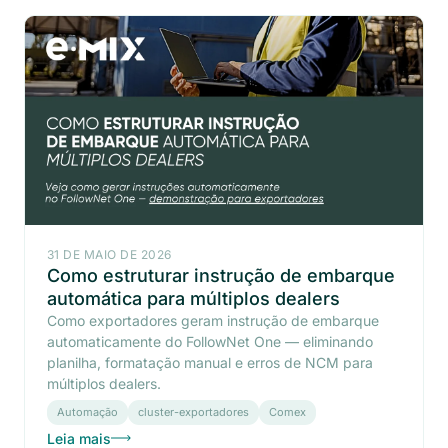
31 DE MAIO DE 2026
Como estruturar instrução de embarque
automática para múltiplos dealers
Como exportadores geram instrução de embarque
automaticamente do FollowNet One — eliminando
planilha, formatação manual e erros de NCM para
múltiplos dealers.
Automação
cluster-exportadores
Comex
Leia mais