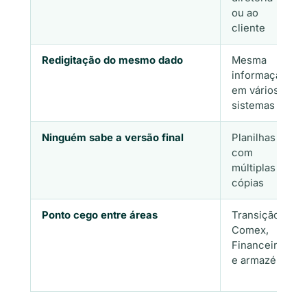
ou ao
cliente
Redigitação do mesmo dado
Mesma
informação
em vários
sistemas
Ninguém sabe a versão final
Planilhas
com
múltiplas
cópias
Ponto cego entre áreas
Transição
Comex,
Financeiro
e armazém