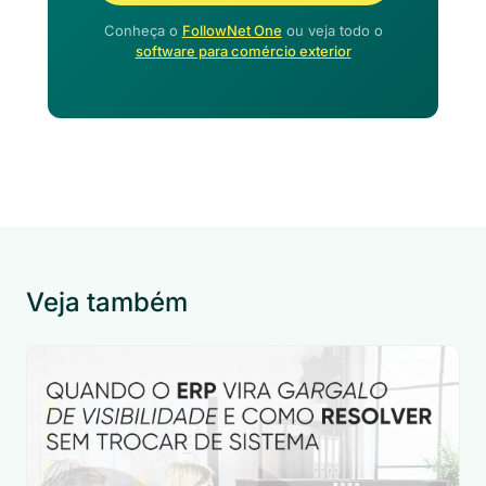
Conheça o
FollowNet One
ou veja todo o
software para comércio exterior
Veja também