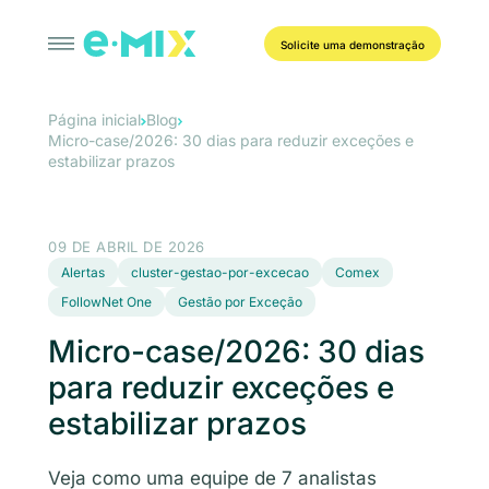
Solicite uma demonstração
Página inicial
Blog
Micro-case/2026: 30 dias para reduzir exceções e
estabilizar prazos
09 DE ABRIL DE 2026
Alertas
cluster-gestao-por-excecao
Comex
FollowNet One
Gestão por Exceção
Micro-case/2026: 30 dias
para reduzir exceções e
estabilizar prazos
Veja como uma equipe de 7 analistas