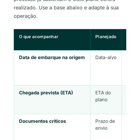
realizado. Use a base abaixo e adapte à sua
operação.
O que acompanhar
Planejado
Reali
Data de embarque na origem
Data-alvo
Data
efetiv
Chegada prevista (ETA)
ETA do
ETA
plano
atual
Documentos críticos
Prazo de
Statu
envio
real