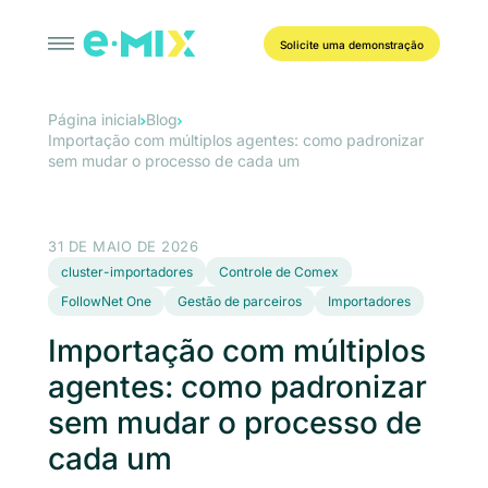
Solicite uma demonstração
Página inicial
Blog
Importação com múltiplos agentes: como padronizar
sem mudar o processo de cada um
31 DE MAIO DE 2026
cluster-importadores
Controle de Comex
FollowNet One
Gestão de parceiros
Importadores
Importação com múltiplos
agentes: como padronizar
sem mudar o processo de
cada um