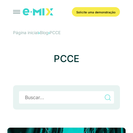
Solicite uma demonstração
Página inicial
Blog
PCCE
PCCE