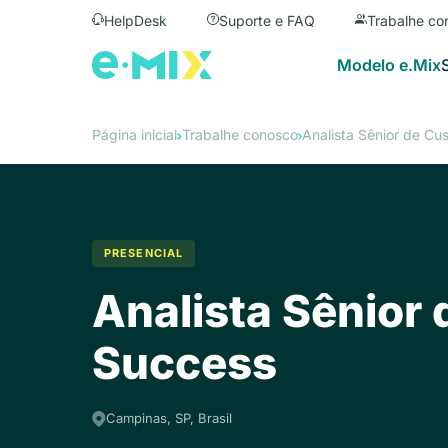
HelpDesk
Suporte e FAQ
Trabalhe co
Modelo e.Mix
Página inicial
Trabalhe conosco
Analista Sênior de C
PRESENCIAL
Analista Sênior
Success
Campinas, SP, Brasil