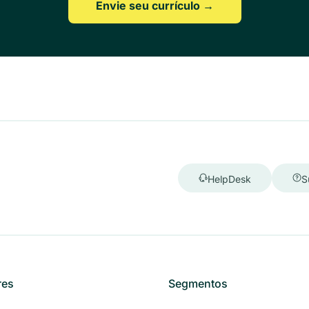
Envie seu currículo →
HelpDesk
S
res
Segmentos