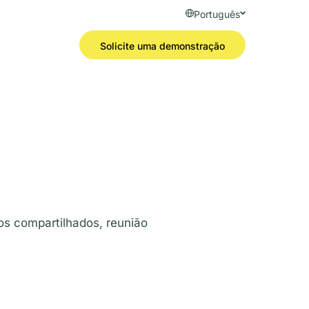
Português
Solicite uma demonstração
os compartilhados, reunião