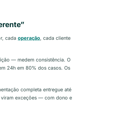
erente”
or, cada
operação
, cada cliente
feição — medem consistência. O
r em 24h em 80% dos casos. Os
mentação completa entregue até
a viram exceções — com dono e