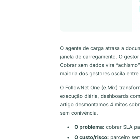
O agente de carga atrasa a docu
janela de carregamento. O gestor
Cobrar sem dados vira “achismo”. 
maioria dos gestores oscila entre
O FollowNet One (e.Mix) transfo
execução diária, dashboards com 
artigo desmontamos 4 mitos sobr
sem conivência.
O problema:
cobrar SLA pa
O custo/risco:
parceiro sem