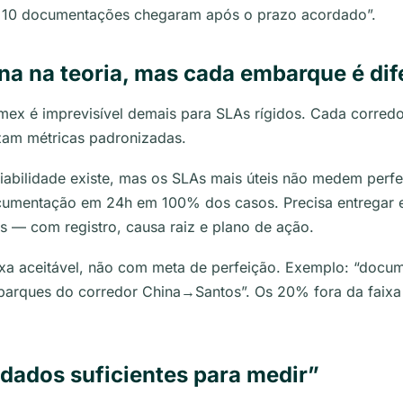
e 10 documentações chegaram após o prazo acordado”.
na na teoria, mas cada embarque é dif
ex é imprevisível demais para SLAs rígidos. Cada corred
izam métricas padronizadas.
iabilidade existe, mas os SLAs mais úteis não medem per
documentação em 24h em 100% dos casos. Precisa entrega
 — com registro, causa raiz e plano de ação.
ixa aceitável, não com meta de perfeição. Exemplo: “docu
rques do corredor China→Santos”. Os 20% fora da faix
dados suficientes para medir”