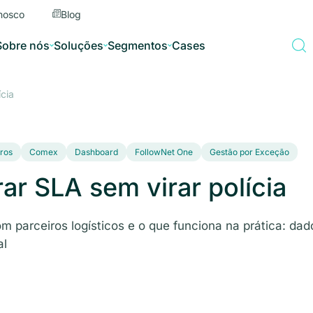
nosco
Blog
Sobre nós
Soluções
Segmentos
Cases
ícia
iros
Comex
Dashboard
FollowNet One
Gestão por Exceção
rar SLA sem virar polícia
m parceiros logísticos e o que funciona na prática: dad
al