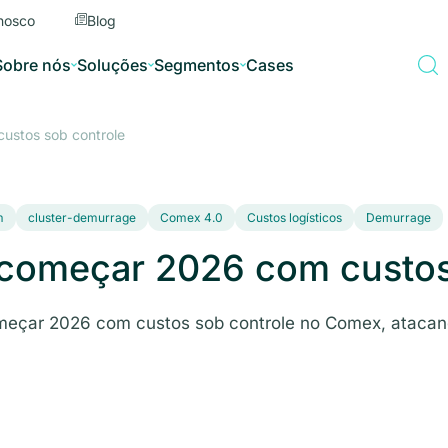
nosco
Blog
Sobre nós
Soluções
Segmentos
Cases
ustos sob controle
m
cluster-demurrage
Comex 4.0
Custos logísticos
Demurrage
 começar 2026 com custos
começar 2026 com custos sob controle no Comex, atac