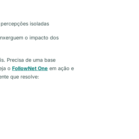
m percepções isoladas
 enxerguem o impacto dos
is. Precisa de uma base
eja o
FollowNet One
em ação e
nte que resolve: