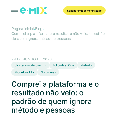
Solicite uma demonstração
Página inicial
Blog
Comprei a plataforma e o resultado não veio: o padrão
de quem ignora método e pessoas
24 DE JUNHO DE 2026
cluster-modelo-emix
FollowNet One
Metodo
Modelo e.Mix
Softwares
Comprei a plataforma e o
resultado não veio: o
padrão de quem ignora
método e pessoas