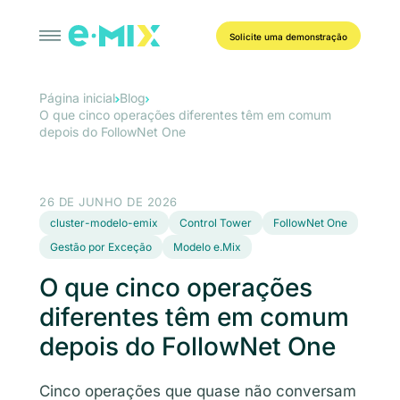
Solicite uma demonstração
Página inicial
Blog
O que cinco operações diferentes têm em comum
depois do FollowNet One
26 DE JUNHO DE 2026
cluster-modelo-emix
Control Tower
FollowNet One
Gestão por Exceção
Modelo e.Mix
O que cinco operações
diferentes têm em comum
depois do FollowNet One
Cinco operações que quase não conversam