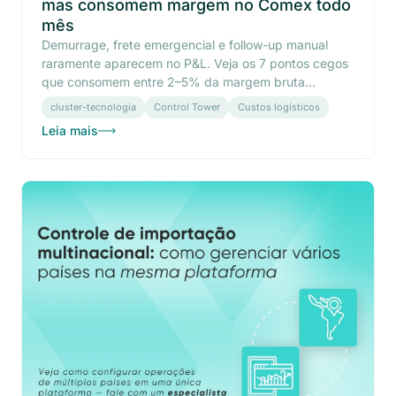
mas consomem margem no Comex todo
mês
Demurrage, frete emergencial e follow-up manual
raramente aparecem no P&L. Veja os 7 pontos cegos
que consomem entre 2–5% da margem bruta...
cluster-tecnologia
Control Tower
Custos logísticos
Leia mais