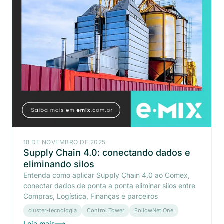
18 DE NOVEMBRO DE 2025
Supply Chain 4.0: conectando dados e
eliminando silos
Entenda como aplicar Supply Chain 4.0 ao Comex,
conectar dados de ponta a ponta eliminar silos entre
Compras, Logística, Finanças e parceiros
cluster-tecnologia
Control Tower
FollowNet One
Leia mais