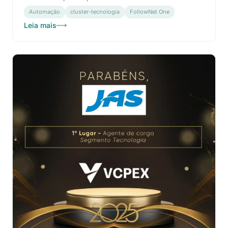
Automação
cluster-tecnologia
FollowNet One
Leia mais