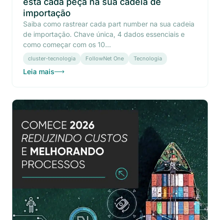
está cada peça na sua cadeia de
importação
Saiba como rastrear cada part number na sua cadeia
de importação. Chave única, 4 dados essenciais e
como começar com os 10...
cluster-tecnologia
FollowNet One
Tecnologia
Leia mais