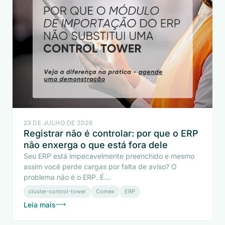
23 DE JULHO DE 2026
Registrar não é controlar: por que o ERP
não enxerga o que está fora dele
Seu ERP está impecavelmente preenchido e mesmo
assim você perde cargas por falta de aviso? O
problema não é o ERP. É...
cluster-control-tower
Comex
ERP
Leia mais