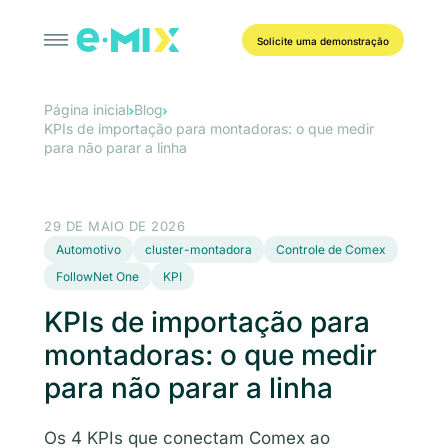
Solicite uma demonstração
Página inicial
Blog
KPIs de importação para montadoras: o que medir
para não parar a linha
29 DE MAIO DE 2026
Automotivo
cluster-montadora
Controle de Comex
FollowNet One
KPI
KPIs de importação para
montadoras: o que medir
para não parar a linha
Os 4 KPIs que conectam Comex ao