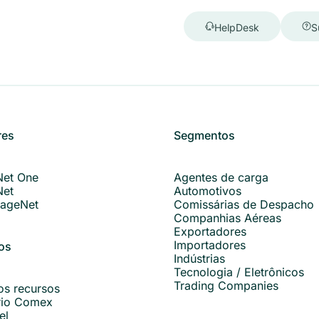
HelpDesk
S
res
Segmentos
Net One
Agentes de carga
Net
Automotivos
ageNet
Comissárias de Despacho
Companhias Aéreas
Exportadores
Importadores
os
Indústrias
Tecnologia / Eletrônicos
Trading Companies
os recursos
rio Comex
el