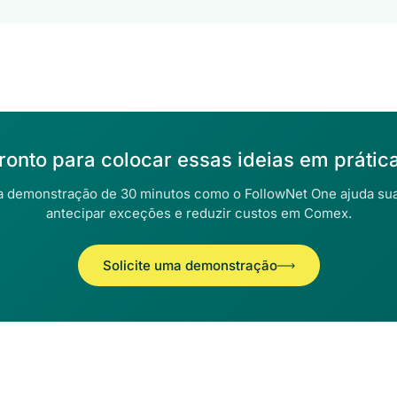
ronto para colocar essas ideias em prátic
 demonstração de 30 minutos como o FollowNet One ajuda su
antecipar exceções e reduzir custos em Comex.
Solicite uma demonstração