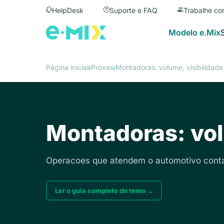
HelpDesk
Suporte e FAQ
Trabalhe co
Modelo e.Mix
Página inicial
Provas
Montadoras: volume, visibilidade
Montadoras: vol
Operacoes que atendem o automotivo conta
Ler o guia completo do tema →