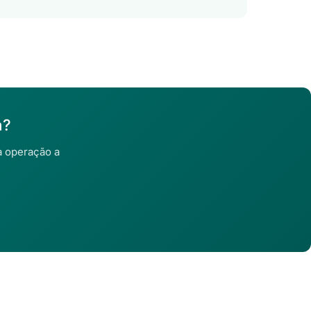
a?
a operação a