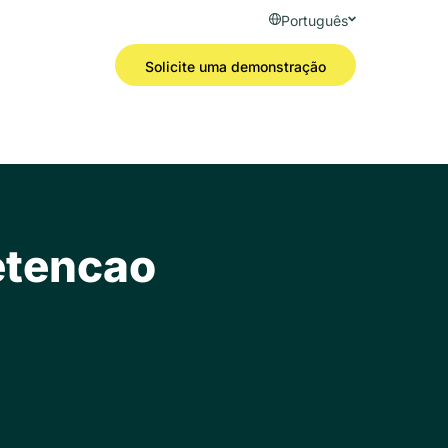
Português
Solicite uma demonstração
etencao