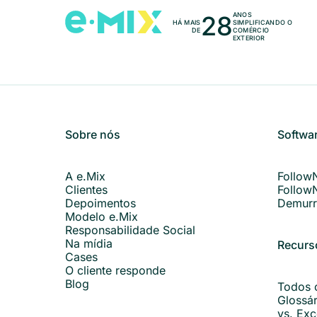
28
ANOS
HÁ MAIS
SIMPLIFICANDO O
DE
COMÉRCIO
EXTERIOR
Sobre nós
Softwa
A e.Mix
Follow
Clientes
Follow
Depoimentos
Demurr
Modelo e.Mix
Responsabilidade Social
Na mídia
Recurs
Cases
O cliente responde
Blog
Todos 
Glossá
vs. Exc