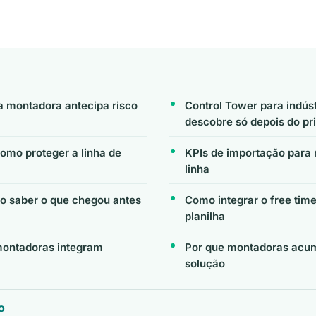
a montadora antecipa risco
Control Tower para indúst
descobre só depois do p
mo proteger a linha de
KPIs de importação para 
linha
mo saber o que chegou antes
Como integrar o free ti
planilha
montadoras integram
Por que montadoras acum
solução
o