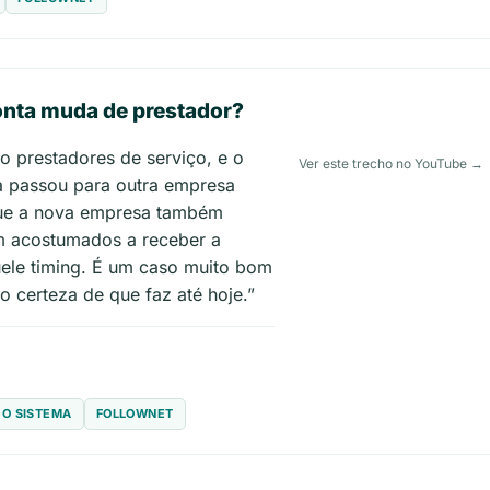
conta muda de prestador?
 prestadores de serviço, e o
Ver este trecho no YouTube →
a passou para outra empresa
i que a nova empresa também
am acostumados a receber a
uele timing. É um caso muito bom
ho certeza de que faz até hoje.”
 O SISTEMA
FOLLOWNET