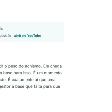
la.
 decisão ·
abrir no YouTube
ir o peso do achismo. Ele chega
dá base para isso. É um momento
idade. É exatamente aí que uma
estor a base que falta para que