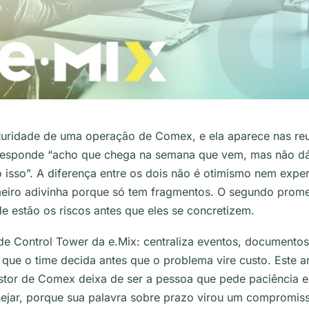
aturidade de uma operação de Comex, e ela aparece nas r
responde “acho que chega na semana que vem, mas não dá p
o isso”. A diferença entre os dois não é otimismo nem expe
imeiro adivinha porque só tem fragmentos. O segundo prom
de estão os riscos antes que eles se concretizem.
de Control Tower da e.Mix: centraliza eventos, documentos
que o time decida antes que o problema vire custo. Este ar
tor de Comex deixa de ser a pessoa que pede paciência 
nejar, porque sua palavra sobre prazo virou um compromis