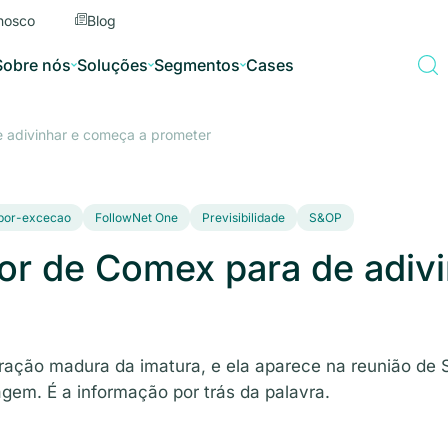
nosco
Blog
Sobre nós
Soluções
Segmentos
Cases
 adivinhar e começa a prometer
-por-excecao
FollowNet One
Previsibilidade
S&OP
or de Comex para de adiv
ação madura da imatura, e ela aparece na reunião de 
gem. É a informação por trás da palavra.