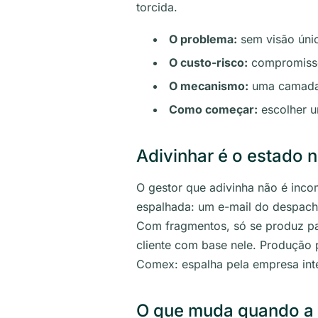
torcida.
O problema:
sem visão únic
O custo-risco:
compromissos
O mecanismo:
uma camada 
Como começar:
escolher u
Adivinhar é o estado 
O gestor que adivinha não é inco
espalhada: um e-mail do despacha
Com fragmentos, só se produz pa
cliente com base nele. Produção p
Comex: espalha pela empresa inte
O que muda quando a 