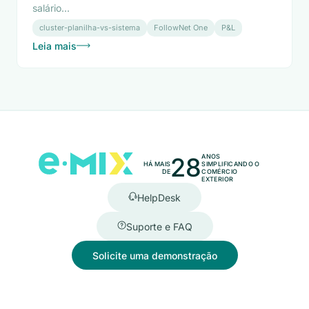
salário...
cluster-planilha-vs-sistema
FollowNet One
P&L
Leia mais
28
ANOS
HÁ MAIS
SIMPLIFICANDO O
DE
COMÉRCIO
EXTERIOR
HelpDesk
Suporte e FAQ
Solicite uma demonstração