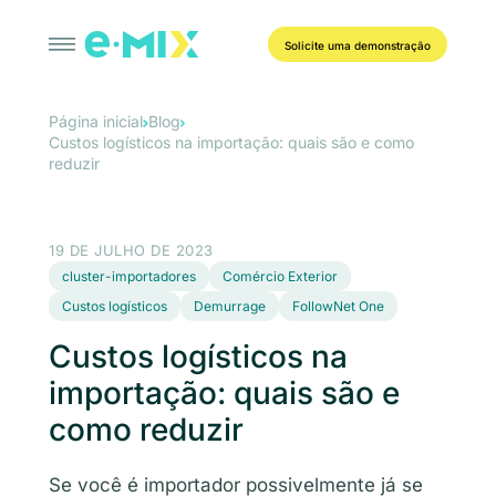
Solicite uma demonstração
Página inicial
Blog
Custos logísticos na importação: quais são e como
reduzir
19 DE JULHO DE 2023
cluster-importadores
Comércio Exterior
Custos logísticos
Demurrage
FollowNet One
Custos logísticos na
importação: quais são e
como reduzir
Se você é importador possivelmente já se