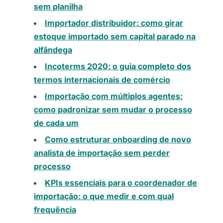
sem planilha
Importador distribuidor: como girar
estoque importado sem capital parado na
alfândega
Incoterms 2020: o guia completo dos
termos internacionais de comércio
Importação com múltiplos agentes:
como padronizar sem mudar o processo
de cada um
Como estruturar onboarding de novo
analista de importação sem perder
processo
KPIs essenciais para o coordenador de
importação: o que medir e com qual
frequência