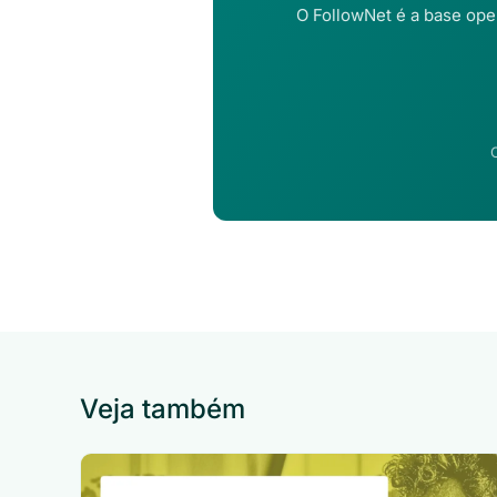
O FollowNet é a base op
Veja também