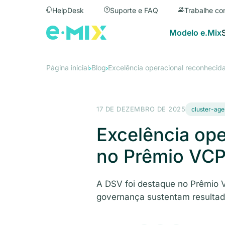
HelpDesk
Suporte e FAQ
Trabalhe co
Modelo e.Mix
Página inicial
Blog
Excelência operacional reconheci
17 DE DEZEMBRO DE 2025
cluster-ag
Excelência ope
no Prêmio VC
A DSV foi destaque no Prêmio 
governança sustentam resultad