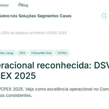
nosco
Blog
Sobre nós
Soluções
Segmentos
Cases
da: DSV se destaca no Prêmio VCPEX 2025
ente-carga
DSV
FollowNet One
VCPEx
racional reconhecida: DS
PEX 2025
VCPEX 2025. Veja como excelência operacional no Come
os consistentes.