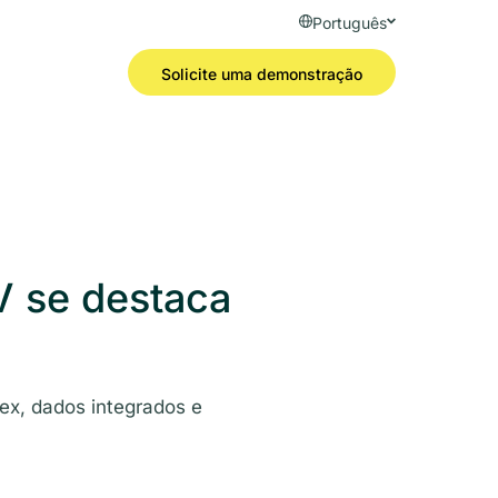
Português
Solicite uma demonstração
V se destaca
x, dados integrados e