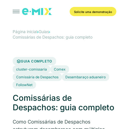
Solicite uma demonstração
Página inicial
Guias
Comissárias de Despachos: guia completo
GUIA COMPLETO
cluster-comissaria
Comex
Comissária de Despachos
Desembaraço aduaneiro
FollowNet
Comissárias de
Despachos: guia completo
Como Comissárias de Despachos