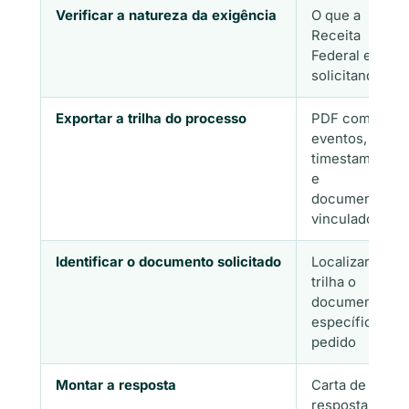
Verificar a natureza da exigência
O que a
Receita
Federal está
solicitando
Exportar a trilha do processo
PDF com
eventos,
timestamps
e
documentos
vinculados
Identificar o documento solicitado
Localizar na
trilha o
documento
específico
pedido
Montar a resposta
Carta de
resposta +