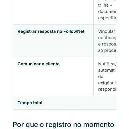
trilha +
documento
específico
Registrar resposta no FollowNet
Vincular
notificação
e resposta
ao processo
Comunicar o cliente
Notificação
automática
de
exigência
respondida
Tempo total
Por que o registro no momento