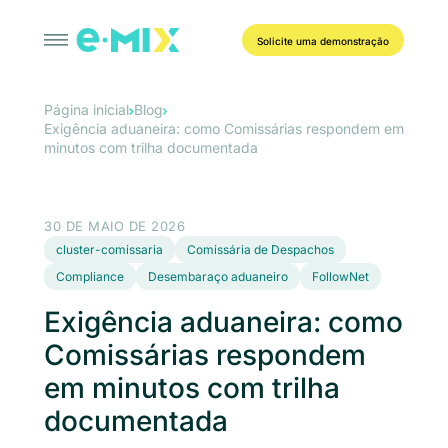
Solicite uma demonstração
Página inicial
Blog
Exigência aduaneira: como Comissárias respondem em
minutos com trilha documentada
30 DE MAIO DE 2026
cluster-comissaria
Comissária de Despachos
Compliance
Desembaraço aduaneiro
FollowNet
Exigência aduaneira: como
Comissárias respondem
em minutos com trilha
documentada