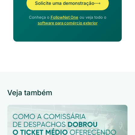
Solicite uma demonstração
Conheça o
FollowNet One
ou veja todo o
software para comércio exterior
Veja também