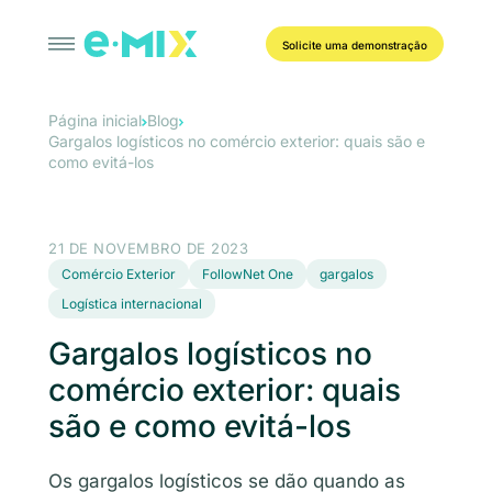
Solicite uma demonstração
Página inicial
Blog
Gargalos logísticos no comércio exterior: quais são e
como evitá-los
21 DE NOVEMBRO DE 2023
Comércio Exterior
FollowNet One
gargalos
Logística internacional
Gargalos logísticos no
comércio exterior: quais
são e como evitá-los
Os gargalos logísticos se dão quando as